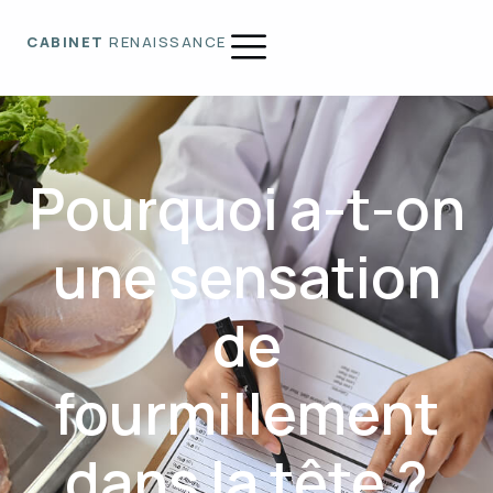
CABINET
RENAISSANCE
Pourquoi a-t-on
une sensation
de
fourmillement
dans la tête ?