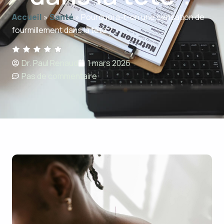
Accueil
»
Santé
»
Pourquoi a-t-on une sensation de
fourmillement dans la tête ?
Dr. Paul Renaud
1 mars 2026
Pas de commentaire