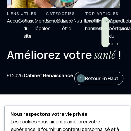
LIENS UTILES
CATÉGORIES
TOP ARTICLES
Accueil
Contact
Plan
Mentions
Santé
Beauté
Bien-
Nutrition
Lipofilling
Rhinoplastie
New!
Opératio
Induct
du
légales
être
hanche
médicale
bénigne
tissula
site
du
sein
Améliorez votre
!
santé
© 2026
Cabinet Renaissance
.
Retour En Haut
Nous respectons votre vie privée
Les cookies nous aident à améliorer votre
expérience, à fournir un contenu personnalisé et à