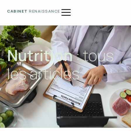
CABINET
RENAISSANCE
Nutrition
: tous
les articles