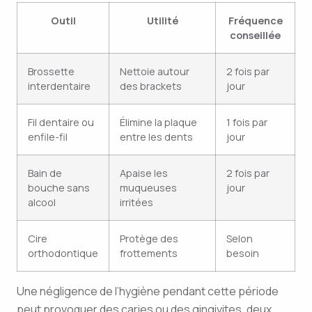
Outil
Utilité
Fréquence
conseillée
Brossette
Nettoie autour
2 fois par
interdentaire
des brackets
jour
Fil dentaire ou
Élimine la plaque
1 fois par
enfile-fil
entre les dents
jour
Bain de
Apaise les
2 fois par
bouche sans
muqueuses
jour
alcool
irritées
Cire
Protège des
Selon
orthodontique
frottements
besoin
Une négligence de l’hygiène pendant cette période
peut provoquer des caries ou des gingivites, deux