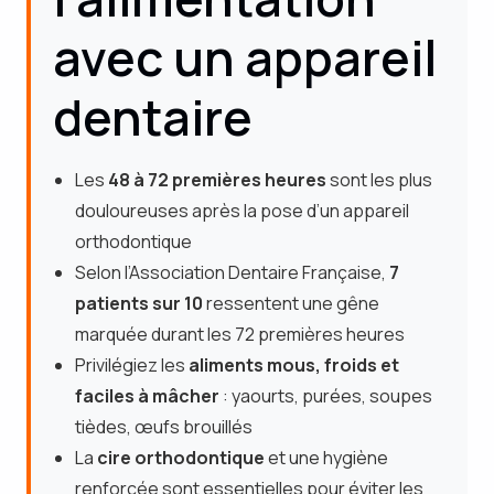
avec un appareil
dentaire
Les
48 à 72 premières heures
sont les plus
douloureuses après la pose d’un appareil
orthodontique
Selon l’Association Dentaire Française,
7
patients sur 10
ressentent une gêne
marquée durant les 72 premières heures
Privilégiez les
aliments mous, froids et
faciles à mâcher
: yaourts, purées, soupes
tièdes, œufs brouillés
La
cire orthodontique
et une hygiène
renforcée sont essentielles pour éviter les