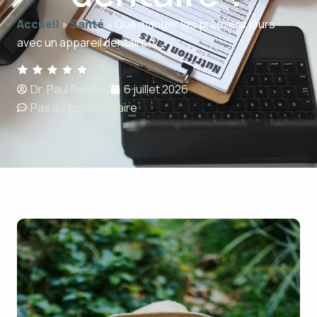
Accueil
»
Santé
»
Que manger les premiers jours
avec un appareil dentaire ?
Dr. Paul Renaud
6 juillet 2026
Pas de commentaire