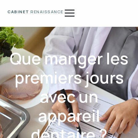
CABINET
RENAISSANCE
Que manger les
premiers jours
avec un
appareil
dentaire ?