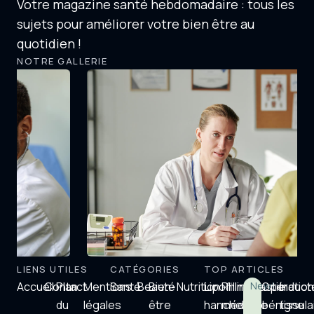
Votre magazine santé hebdomadaire : tous les
sujets pour améliorer votre bien être au
quotidien !
NOTRE GALLERIE
LIENS UTILES
CATÉGORIES
TOP ARTICLES
Accueil
Contact
Plan
Mentions
Santé
Beauté
Bien-
Nutrition
Lipofilling
Rhinoplastie
New!
Opératio
Induct
du
légales
être
hanche
médicale
bénigne
tissula