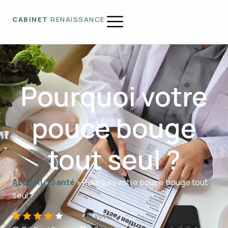
CABINET
RENAISSANCE
Pourquoi votre
pouce bouge
tout seul ?
Accueil
»
Santé
»
Pourquoi votre pouce bouge tout
seul ?
4/5 - (1 vote)