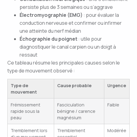
persiste plus de 3 semaines ou s’aggrave
Électromyographie (EMG)
: pour évaluer la
conduction nerveuse et confirmer ou infirmer
une atteinte du nerf médian
Échographie du poignet
: utile pour
diagnostiquer le canal carpien ou un doigt à
ressaut
Ce tableau résume les principales causes selon le
type de mouvement observé :
Type de
Cause probable
Urgence
mouvement
Frémissement
Fasciculation
Faible
rapide sous la
bénigne / carence
peau
magnésium
Tremblement lors
Tremblement
Modérée
d’un mouvement
essentiel