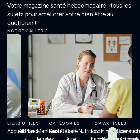
Votre magazine santé hebdomadaire : tous les
sujets pour améliorer votre bien être au
quotidien !
NOTRE GALLERIE
LIENS UTILES
CATÉGORIES
TOP ARTICLES
Accueil
Contact
Plan
Mentions
Santé
Beauté
Bien-
Nutrition
Lipofilling
Rhinoplastie
New!
Opératio
Induct
du
légales
être
hanche
médicale
bénigne
tissula