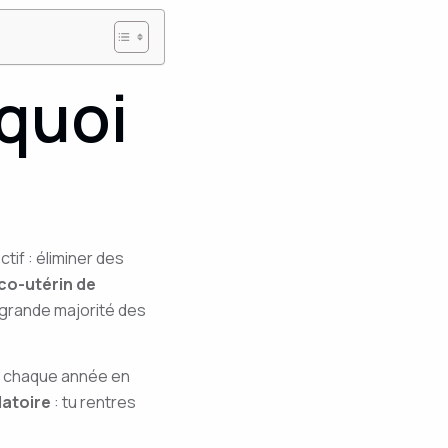
 quoi
tif : éliminer des
ico-utérin de
a grande majorité des
s chaque année en
atoire
: tu rentres