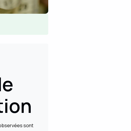
de
tion
s observées sont