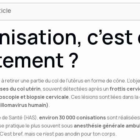
icle
nisation, c’est
tement ?
à retirer une partie du col de l’utérus en forme de cône. L’objec
es du col utérin
, souvent détectées après un
frottis cerv
oscopie et biopsie cervicale
. Ces lésions sont liées dans l
pillomavirus humain)
.
é de Santé (HAS),
environ 30 000 conisations
sont réalisée
 se pratique le plus souvent sous
anesthésie générale ambul
 C’est bref, mais ce n’est pas anodin pour ton corps.