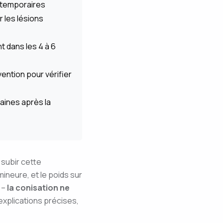
s temporaires
 les lésions
 dans les 4 à 6
vention pour vérifier
aines après la
subir cette
ineure, et le poids sur
 –
la conisation ne
explications précises,