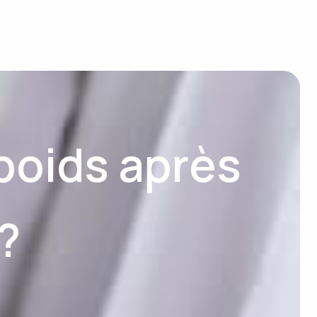
poids après
?