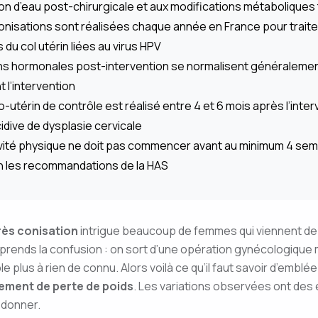
ion d’eau post-chirurgicale et aux modifications métabolique
onisations sont réalisées chaque année en France pour traiter
u col utérin liées au virus HPV
ns hormonales post-intervention se normalisent généralement
 l’intervention
o-utérin de contrôle est réalisé entre 4 et 6 mois après l’inter
idive de dysplasie cervicale
ivité physique ne doit pas commencer avant au minimum 4 sem
on les recommandations de la HAS
rès conisation
intrigue beaucoup de femmes qui viennent de 
mprends la confusion : on sort d’une opération gynécologique m
 plus à rien de connu. Alors voilà ce qu’il faut savoir d’emblée
ement de perte de poids
. Les variations observées ont des 
s donner.