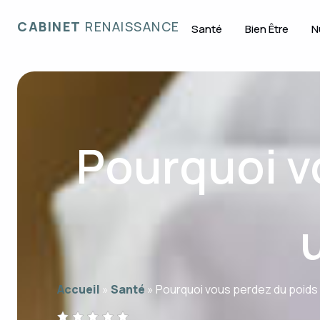
CABINET
RENAISSANCE
Santé
Bien Être
N
Pourquoi v
Accueil
»
Santé
»
Pourquoi vous perdez du poids 