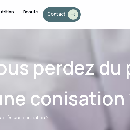
utrition
Beauté
Contact
ous perdez du 
une conisation 
après une conisation ?