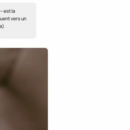
– est la
luent vers un
a).