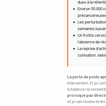
dues à la rétent
Environ 30 000 c
précancéreuses d
Les perturbatio
semaines suivant
Un frottis cervic
l’absence de réc
La reprise d’act
conisation, sel
La perte de poids ap
intervention. Et je co
la balance ne ressemble
provoque pas direct
et je vais toutes te le