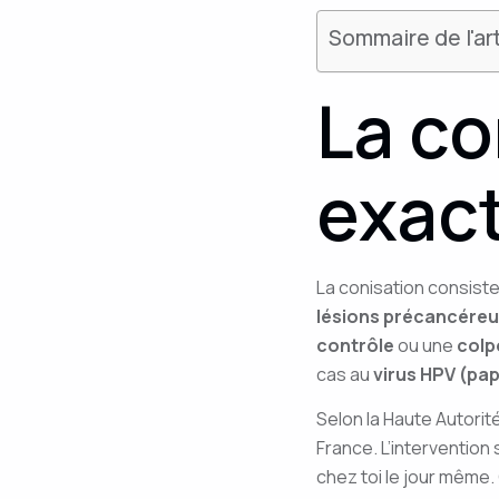
Sommaire de l'art
La co
exac
La conisation consiste 
lésions précancéreus
contrôle
ou une
colp
cas au
virus HPV (pa
Selon la Haute Autorit
France. L’intervention
chez toi le jour même.