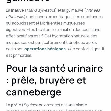
La
mauve
(
Malva sylvestris
) et la guimauve (
Althaea
officinalis
) sont riches en mucilages, des substances
qui adoucissent et lubrifient les muqueuses
digestives. Elles facilitent le transit en douceur, sans
effet laxatif agressif. Cet hydratation naturelle des
muqueuses est particulièrement bénéfique après
certaines
opérations bénignes
où le confort digestif
est primordial.
Pour la santé urinaire
: prêle, bruyère et
canneberge
La
prêle
(
Equisetum arvense
) est une plante