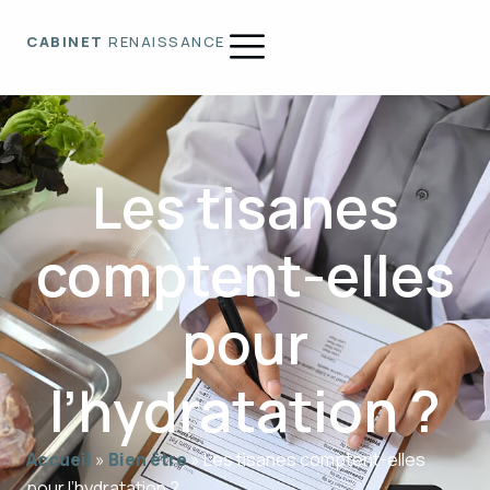
CABINET
RENAISSANCE
Les tisanes
comptent-elles
pour
l’hydratation ?
Accueil
»
Bien être
»
Les tisanes comptent-elles
pour l’hydratation ?