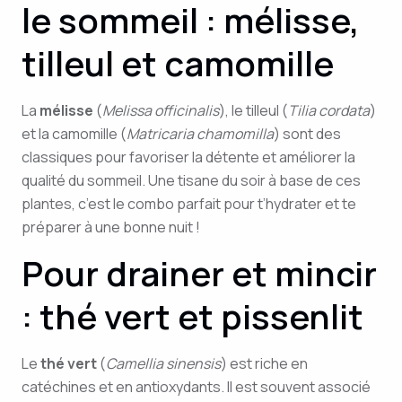
le sommeil : mélisse,
tilleul et camomille
La
mélisse
(
Melissa officinalis
), le tilleul (
Tilia cordata
)
et la camomille (
Matricaria chamomilla
) sont des
classiques pour favoriser la détente et améliorer la
qualité du sommeil. Une tisane du soir à base de ces
plantes, c’est le combo parfait pour t’hydrater et te
préparer à une bonne nuit !
Pour drainer et mincir
: thé vert et pissenlit
Le
thé vert
(
Camellia sinensis
) est riche en
catéchines et en antioxydants. Il est souvent associé