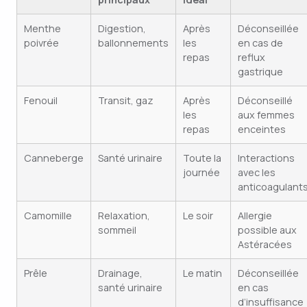
Menthe
Digestion,
Après
Déconseillée
poivrée
ballonnements
les
en cas de
repas
reflux
gastrique
Fenouil
Transit, gaz
Après
Déconseillé
les
aux femmes
repas
enceintes
Canneberge
Santé urinaire
Toute la
Interactions
journée
avec les
anticoagulant
Camomille
Relaxation,
Le soir
Allergie
sommeil
possible aux
Astéracées
Prêle
Drainage,
Le matin
Déconseillée
santé urinaire
en cas
d’insuffisance