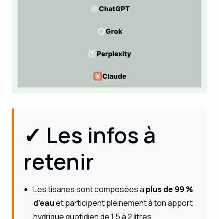
ChatGPT
Grok
Perplexity
Claude
✓ Les infos à
retenir
Les tisanes sont composées à
plus de 99 %
d’eau
et participent pleinement à ton apport
hydrique quotidien de 1,5 à 2 litres