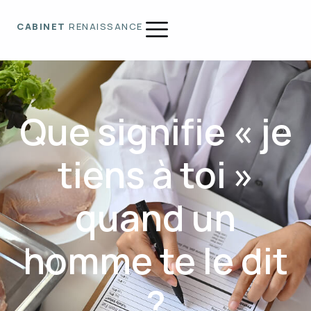
CABINET
RENAISSANCE
Que signifie « je
tiens à toi »
quand un
homme te le dit
?