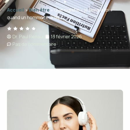
Accueil
»
Bien être
»
Que signifie « je tiens à toi »
quand un homme te le dit ?
Dr. Paul Renaud
13 février 2026
Pas de commentaire