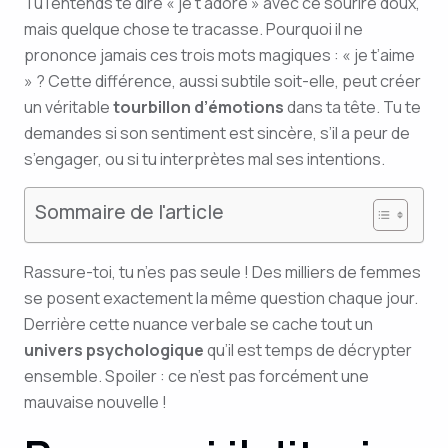
Tu l’entends te dire « je t’adore » avec ce sourire doux,
mais quelque chose te tracasse. Pourquoi il ne
prononce jamais ces trois mots magiques : « je t’aime
» ? Cette différence, aussi subtile soit-elle, peut créer
un véritable
tourbillon d’émotions
dans ta tête. Tu te
demandes si son sentiment est sincère, s’il a peur de
s’engager, ou si tu interprètes mal ses intentions.
Sommaire de l'article
Rassure-toi, tu n’es pas seule ! Des milliers de femmes
se posent exactement la même question chaque jour.
Derrière cette nuance verbale se cache tout un
univers psychologique
qu’il est temps de décrypter
ensemble. Spoiler : ce n’est pas forcément une
mauvaise nouvelle !