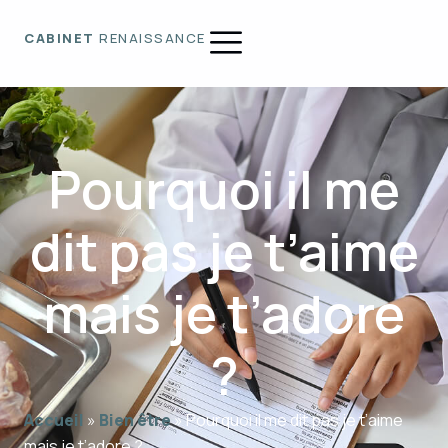
CABINET
RENAISSANCE
Pourquoi il me
dit pas je t’aime
mais je t’adore
?
Accueil
»
Bien être
»
Pourquoi il me dit pas je t’aime
mais je t’adore ?