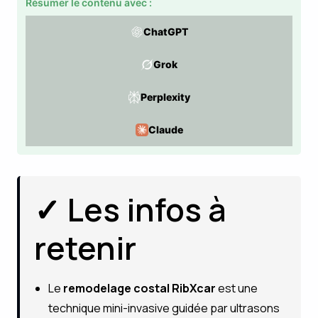
Résumer le contenu avec :
ChatGPT
Grok
Perplexity
Claude
✓ Les infos à
retenir
Le
remodelage costal RibXcar
est une
technique mini-invasive guidée par ultrasons