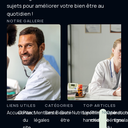
sujets pour améliorer votre bien être au
quotidien !
NOTRE GALLERIE
LIENS UTILES
CATÉGORIES
TOP ARTICLES
Accueil
Contact
Plan
Mentions
Santé
Beauté
Bien-
Nutrition
Lipofilling
Rhinoplastie
New!
Opératio
Induct
du
légales
être
hanche
médicale
bénigne
tissula
site
du