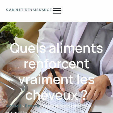
CABINET
RENAISSANCE
Quels aliments
renforcent
vraiment les
cheveux ?
Accueil
»
Beauté
»
Quels aliments renforcent
vraiment les cheveux ?